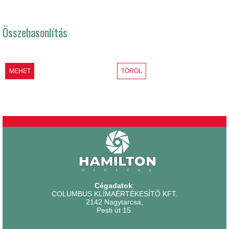
Összehasonlítás
MEHET
TÖRÖL
Cégadatok
:
COLUMBUS KLÍMAÉRTÉKESÍTŐ KFT.
2142 Nagytarcsa,
Pesti út 15.