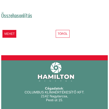
Összehasonlítás
MEHET
TÖRÖL
Cégadatok
:
COLUMBUS KLÍMAÉRTÉKESÍTŐ KFT.
2142 Nagytarcsa,
Pesti út 15.